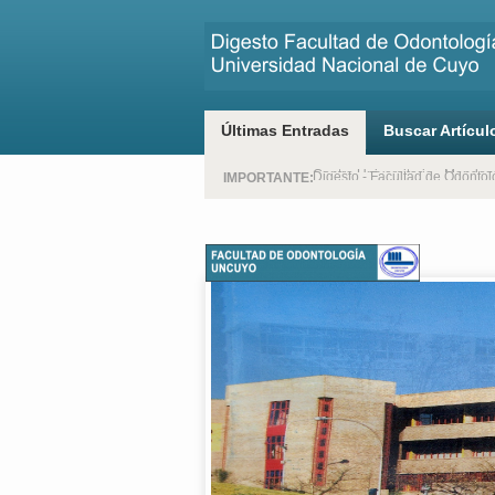
Últimas Entradas
Buscar Artícul
Digesto - Facultad de Odonto
Centro Universitario - Mendoz
IMPORTANTE: