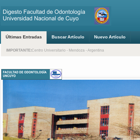
Últimas Entradas
Buscar Artículo
Nuevo Artículo
Digesto - Facultad de Odontología - UNCuyo
Centro Universitario - Mendoza - Argentina
IMPORTANTE: