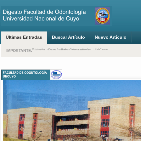
Últimas Entradas
Buscar Artículo
Nuevo Artículo
Digesto - Facultad de Odontología - UNCuyo
Website: www.fodonto.uncu.edu.ar
IMPORTANTE: